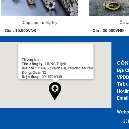
Cáp neo trụ 6ly-8ly
Ốc c
Giá : 15.000VNĐ
Giá : 30.000VNĐ
Thông tin :
C
ÔN
Tên công ty :
HƯNG THỊNH
Địa chỉ :
1504/5C Vườn Lài, Phường An Phú
Địa C
Đông, Quận 12
Điện thoại :
0918726908
VPD
Tel
:
Hotli
Email
Webs
201