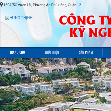
1504/5C Vườn Lài, Phường An Phú Đông, Quận 12
CÔNG TY
KỸ NG
TRANG CHỦ
GIỚI THIỆU
SẢN PHẨM